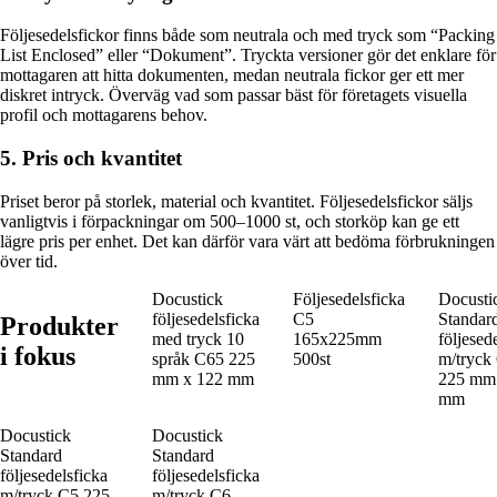
Följesedelsfickor finns både som neutrala och med tryck som “Packing
List Enclosed” eller “Dokument”. Tryckta versioner gör det enklare för
mottagaren att hitta dokumenten, medan neutrala fickor ger ett mer
diskret intryck. Överväg vad som passar bäst för företagets visuella
profil och mottagarens behov.
5. Pris och kvantitet
Priset beror på storlek, material och kvantitet. Följesedelsfickor säljs
vanligtvis i förpackningar om 500–1000 st, och storköp kan ge ett
lägre pris per enhet. Det kan därför vara värt att bedöma förbrukningen
över tid.
Docustick
Följesedelsficka
Docusti
följesedelsficka
C5
Standar
Produkter
med tryck 10
165x225mm
följesed
i fokus
språk C65 225
500st
m/tryck
mm x 122 mm
225 mm
mm
Docustick
Docustick
Standard
Standard
följesedelsficka
följesedelsficka
m/tryck C5 225
m/tryck C6