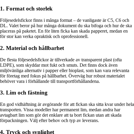
1. Format och storlek
Följesedelsfickor finns i många format – de vanligaste är C5, C6 och
DL. Valet beror på hur många dokument du ska bifoga och hur de ska
placeras på paketet. En för liten ficka kan skada papperet, medan en
för stor kan verka opraktisk och oprofessionell.
2. Material och hållbarhet
De flesta följesedelsfickor är tillverkade av transparent plast (ofta
LDPE), som skyddar mot fukt och smuts. Det finns dock även
miljövänliga alternativ i papper eller bioplast, som kan vara relevanta
för företag med fokus på hållbarhet. Överväg hur robust materialet
behöver vara i förhållande till transportförhållandena.
3. Lim och fästning
En god vidhäftning är avgörande för att fickan ska sitta kvar under hela
transporten. Vissa modeller har permanent lim, medan andra har
avtagbart lim som gör det enklare att ta bort fickan utan att skada
förpackningen. Välj efter behov och typ av leverans.
4. Tryck och synlighet