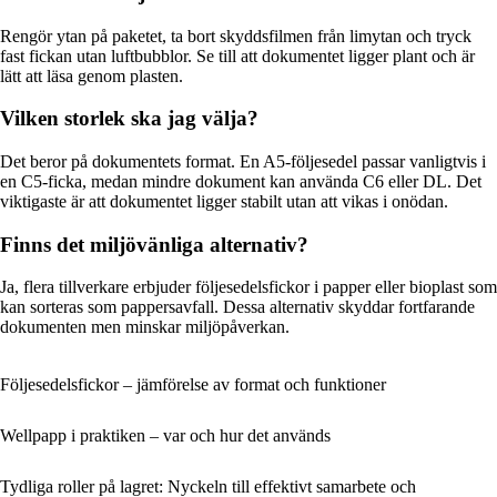
Rengör ytan på paketet, ta bort skyddsfilmen från limytan och tryck
fast fickan utan luftbubblor. Se till att dokumentet ligger plant och är
lätt att läsa genom plasten.
Vilken storlek ska jag välja?
Det beror på dokumentets format. En A5-följesedel passar vanligtvis i
en C5-ficka, medan mindre dokument kan använda C6 eller DL. Det
viktigaste är att dokumentet ligger stabilt utan att vikas i onödan.
Finns det miljövänliga alternativ?
Ja, flera tillverkare erbjuder följesedelsfickor i papper eller bioplast som
kan sorteras som pappersavfall. Dessa alternativ skyddar fortfarande
dokumenten men minskar miljöpåverkan.
Följesedelsfickor – jämförelse av format och funktioner
Wellpapp i praktiken – var och hur det används
Tydliga roller på lagret: Nyckeln till effektivt samarbete och