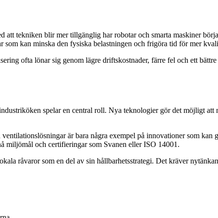
ed att tekniken blir mer tillgänglig har robotar och smarta maskiner börj
r som kan minska den fysiska belastningen och frigöra tid för mer kvali
ring ofta lönar sig genom lägre driftskostnader, färre fel och ett bättre
industriköken spelar en central roll. Nya teknologier gör det möjligt a
ventilationslösningar är bara några exempel på innovationer som kan göra
nå miljömål och certifieringar som Svanen eller ISO 14001.
ala råvaror som en del av sin hållbarhetsstrategi. Det kräver nytänka
erna