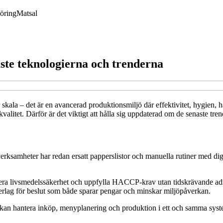
öring
Matsal
aste teknologierna och trenderna
or skala – det är en avancerad produktionsmiljö där effektivitet, hygien
valitet. Därför är det viktigt att hålla sig uppdaterad om de senaste t
 verksamheter har redan ersatt papperslistor och manuella rutiner med dig
ra livsmedelssäkerhet och uppfylla HACCP-krav utan tidskrävande admin
derlag för beslut som både sparar pengar och minskar miljöpåverkan.
 kan hantera inköp, menyplanering och produktion i ett och samma system