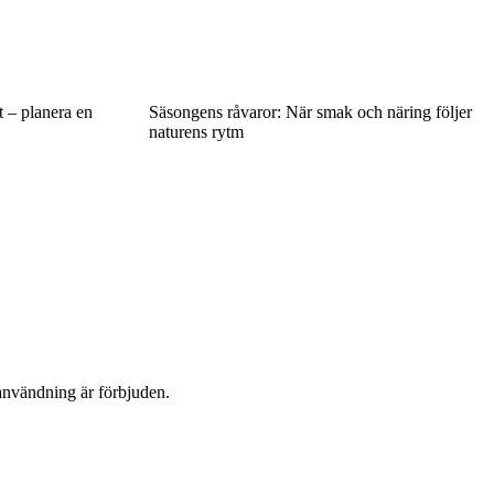
t – planera en
Säsongens råvaror: När smak och näring följer
naturens rytm
användning är förbjuden.