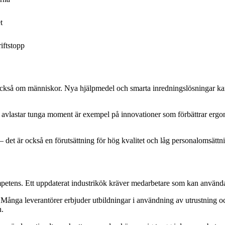
t
iftstopp
ckså om människor. Nya hjälpmedel och smarta inredningslösningar kan 
m avlastar tunga moment är exempel på innovationer som förbättrar ergo
– det är också en förutsättning för hög kvalitet och låg personalomsättn
petens. Ett uppdaterat industrikök kräver medarbetare som kan använda d
Många leverantörer erbjuder utbildningar i användning av utrustning o
n.