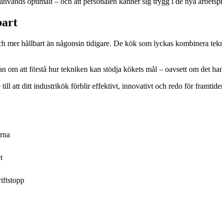
används optimalt – och att personalen känner sig trygg i de nya arbetsp
bart
ch mer hållbart än någonsin tidigare. De kök som lyckas kombinera tekn
tan om att förstå hur tekniken kan stödja kökets mål – oavsett om det han
ll att ditt industrikök förblir effektivt, innovativt och redo för framtide
erna
t
iftstopp