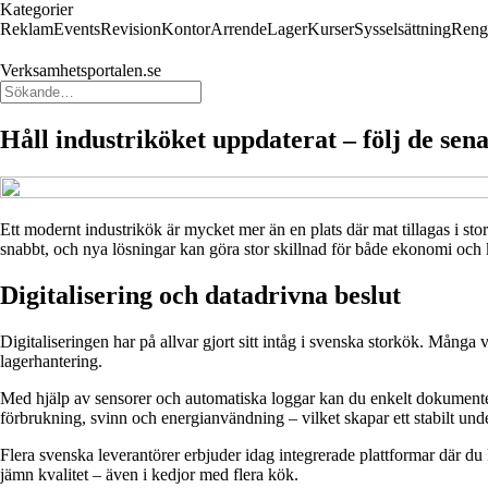
Kategorier
Reklam
Events
Revision
Kontor
Arrende
Lager
Kurser
Sysselsättning
Reng
Verksamhetsportalen.se
Håll industriköket uppdaterat – följ de sen
Ett modernt industrikök är mycket mer än en plats där mat tillagas i st
snabbt, och nya lösningar kan göra stor skillnad för både ekonomi och k
Digitalisering och datadrivna beslut
Digitaliseringen har på allvar gjort sitt intåg i svenska storkök. Många
lagerhantering.
Med hjälp av sensorer och automatiska loggar kan du enkelt dokumente
förbrukning, svinn och energianvändning – vilket skapar ett stabilt un
Flera svenska leverantörer erbjuder idag integrerade plattformar där du
jämn kvalitet – även i kedjor med flera kök.