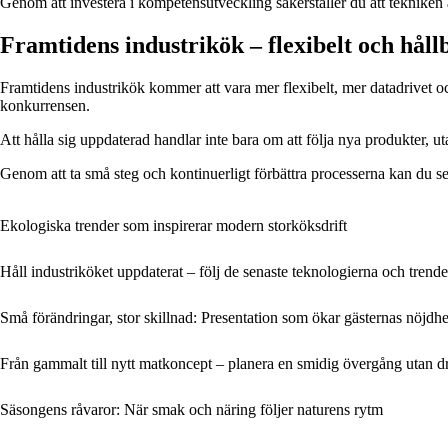
Genom att investera i kompetensutveckling säkerställer du att tekniken 
Framtidens industrikök – flexibelt och håll
Framtidens industrikök kommer att vara mer flexibelt, mer datadrivet o
konkurrensen.
Att hålla sig uppdaterad handlar inte bara om att följa nya produkter, u
Genom att ta små steg och kontinuerligt förbättra processerna kan du se ti
Ekologiska trender som inspirerar modern storköksdrift
Håll industriköket uppdaterat – följ de senaste teknologierna och trend
Små förändringar, stor skillnad: Presentation som ökar gästernas nöjdhe
Från gammalt till nytt matkoncept – planera en smidig övergång utan dr
Säsongens råvaror: När smak och näring följer naturens rytm