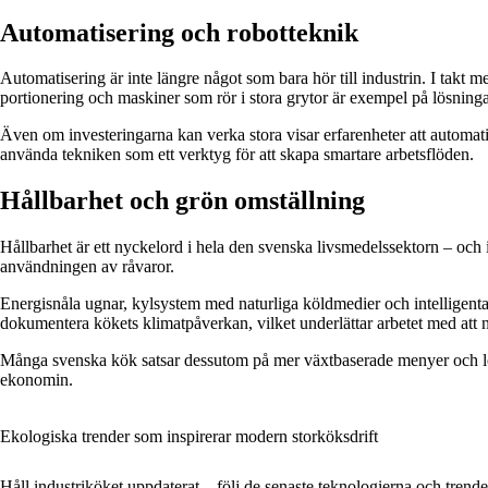
Automatisering och robotteknik
Automatisering är inte längre något som bara hör till industrin. I takt m
portionering och maskiner som rör i stora grytor är exempel på lösninga
Även om investeringarna kan verka stora visar erfarenheter att automatise
använda tekniken som ett verktyg för att skapa smartare arbetsflöden.
Hållbarhet och grön omställning
Hållbarhet är ett nyckelord i hela den svenska livsmedelssektorn – och 
användningen av råvaror.
Energisnåla ugnar, kylsystem med naturliga köldmedier och intelligenta 
dokumentera kökets klimatpåverkan, vilket underlättar arbetet med att 
Många svenska kök satsar dessutom på mer växtbaserade menyer och lok
ekonomin.
Ekologiska trender som inspirerar modern storköksdrift
Håll industriköket uppdaterat – följ de senaste teknologierna och trend