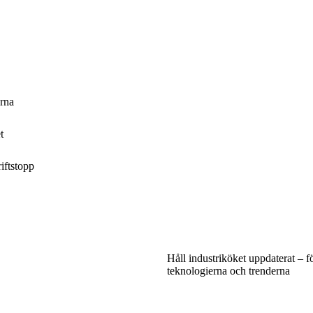
erna
t
iftstopp
Håll industriköket uppdaterat – fö
teknologierna och trenderna