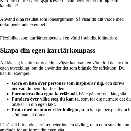
Karriärtest i rekryteringsprocessen – vad betyder det för dig som
kandidat?
Använd dina resultat som löneargument: Så visar du ditt värde med
dokumenterade exempel
Flexibilitet som karriärkompetens i en värld i ständig förändring
Skapa din egen karriärkompass
Att låta sig inspireras av andras vägar kan vara en värdefull del av din
egen utveckling, om du använder det som bränsle för reflektion. Du
kan till exempel:
Göra en lista över personer som inspirerar dig
, och skriva
ner vad du beundrar hos dem.
Formulera dina egna karriärmål
, både på kort och lång sikt.
Fundera över vilka steg du kan ta
, som för dig närmare det du
önskar – i din egen takt.
Prata med mentorer eller kollegor
, som kan ge perspektiv och
stöd utan att döma.
På så sätt blir andras erfarenheter inte en tävling, utan en resurs du kan
använda för att forma din egen väg.