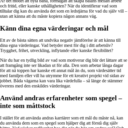
Är det modet att byta bana, förmågan att skapa balans mellan arbete
och fritid, eller kanske uthålligheten? När du identifierar vad som
tilltalar dig kan du använda det som en ledstjärna för vad du själv vill –
utan att känna att du måste kopiera någon annans väg.
Känn dina egna värderingar och mål
Ett av de bästa sätten att undvika negativ jämförelse är att känna till
dina egna värderingar. Vad betyder mest för dig i ditt arbetsliv?
Trygghet, frihet, utveckling, inflytande eller kanske flexibilitet?
När du har en tydlig bild av vad som motiverar dig blir det lättare att se
att framgång inte ser likadan ut för alla. Den som arbetar långa dagar
för att nå toppen har kanske ett annat mål än du, som värdesätter tid
med familjen eller vill ha utrymme för ett kreativt projekt vid sidan av
jobbet. Båda vägarna kan vara lika värdefulla – så länge de stämmer
överens med den enskildes värderingar.
Använd andras erfarenheter som spegel –
inte som måttstock
I stället för att använda andras karriärer som ett mål du måste nå, kan
du använda dem som en spegel som hjälper dig att förstå dig själv