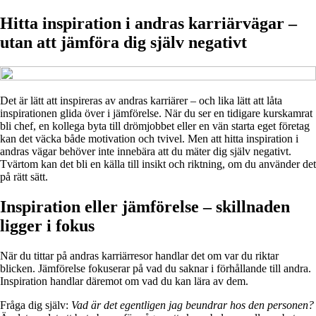
Hitta inspiration i andras karriärvägar –
utan att jämföra dig själv negativt
Det är lätt att inspireras av andras karriärer – och lika lätt att låta
inspirationen glida över i jämförelse. När du ser en tidigare kurskamrat
bli chef, en kollega byta till drömjobbet eller en vän starta eget företag
kan det väcka både motivation och tvivel. Men att hitta inspiration i
andras vägar behöver inte innebära att du mäter dig själv negativt.
Tvärtom kan det bli en källa till insikt och riktning, om du använder det
på rätt sätt.
Inspiration eller jämförelse – skillnaden
ligger i fokus
När du tittar på andras karriärresor handlar det om var du riktar
blicken. Jämförelse fokuserar på vad du saknar i förhållande till andra.
Inspiration handlar däremot om vad du kan lära av dem.
Fråga dig själv:
Vad är det egentligen jag beundrar hos den personen?