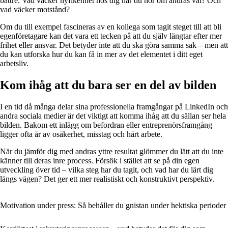
bättre. Vad väcker nyfikenhet hos dig när du hör om andras val? Och
vad väcker motstånd?
Om du till exempel fascineras av en kollega som tagit steget till att bli
egenföretagare kan det vara ett tecken på att du själv längtar efter mer
frihet eller ansvar. Det betyder inte att du ska göra samma sak – men att
du kan utforska hur du kan få in mer av det elementet i ditt eget
arbetsliv.
Kom ihåg att du bara ser en del av bilden
I en tid då många delar sina professionella framgångar på LinkedIn och
andra sociala medier är det viktigt att komma ihåg att du sällan ser hela
bilden. Bakom ett inlägg om befordran eller entreprenörsframgång
ligger ofta år av osäkerhet, misstag och hårt arbete.
När du jämför dig med andras yttre resultat glömmer du lätt att du inte
känner till deras inre process. Försök i stället att se på din egen
utveckling över tid – vilka steg har du tagit, och vad har du lärt dig
längs vägen? Det ger ett mer realistiskt och konstruktivt perspektiv.
Motivation under press: Så behåller du gnistan under hektiska perioder