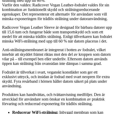
strålning med upp till 60%.
Varför den valdes: Radicover Vegan Leather-fodralet valdes för sin
kombination av funktionellt skydd och strålningsreducerande
egenskaper. Det representerar ett alternativ för användare som vill
minska exponeringen för trådlös strålning under datoranvändning.
Radicover Vegan Leather Sleeve är designad för bärbara datorer upp
till 15,6 tum och fungerar både som transportskydd och som ett
medel för att minska trådlös strålning. Enligt tillverkaren kan fodralet
minska WiFi-strålning med upp till 60 % när datorn placeras i det.
Anti-strålningsmembranet är integrerat i botten av fodralet, vilket
innebär att skyddet främst riktas mot den del av kroppen som datorn
vilar på – till exempel ben eller underliv. Eftersom datorn används
öppen kan strålning från ovansidan inte dämpas i samma grad.
Fodralet är tillverkat i svart, veganskt konstläder som ger ett
exklusivt uttryck, och insidan är fodrad med svart neopren för extra
skydd. Fyra resårband i hörnen håller datorn säkert på plats under
användning.
Produkten kan handtvättas, och tvättanvisning medföljer. Den är
utvecklad för användare som önskar en kombination av praktisk
förvaring och reducerad exponering för trådlös strålning.
Reducerar WiFi-strålning:
Inbyggd membran som kan