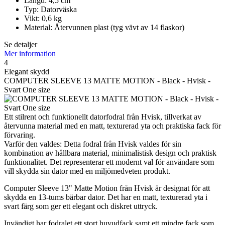
Längd: 4,5 cm
Typ: Datorväska
Vikt: 0,6 kg
Material: Återvunnen plast (tyg vävt av 14 flaskor)
Se detaljer
Mer information
4
Elegant skydd
COMPUTER SLEEVE 13 MATTE MOTION - Black - Hvisk -
Svart One size
Ett stilrent och funktionellt datorfodral från Hvisk, tillverkat av
återvunna material med en matt, texturerad yta och praktiska fack för
förvaring.
Varför den valdes: Detta fodral från Hvisk valdes för sin
kombination av hållbara material, minimalistisk design och praktisk
funktionalitet. Det representerar ett modernt val för användare som
vill skydda sin dator med en miljömedveten produkt.
Computer Sleeve 13" Matte Motion från Hvisk är designat för att
skydda en 13-tums bärbar dator. Det har en matt, texturerad yta i
svart färg som ger ett elegant och diskret uttryck.
Invändigt har fodralet ett stort huvudfack samt ett mindre fack som