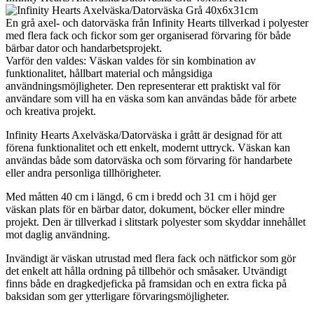
En grå axel- och datorväska från Infinity Hearts tillverkad i polyester
med flera fack och fickor som ger organiserad förvaring för både
bärbar dator och handarbetsprojekt.
Varför den valdes: Väskan valdes för sin kombination av
funktionalitet, hållbart material och mångsidiga
användningsmöjligheter. Den representerar ett praktiskt val för
användare som vill ha en väska som kan användas både för arbete
och kreativa projekt.
Infinity Hearts Axelväska/Datorväska i grått är designad för att
förena funktionalitet och ett enkelt, modernt uttryck. Väskan kan
användas både som datorväska och som förvaring för handarbete
eller andra personliga tillhörigheter.
Med måtten 40 cm i längd, 6 cm i bredd och 31 cm i höjd ger
väskan plats för en bärbar dator, dokument, böcker eller mindre
projekt. Den är tillverkad i slitstark polyester som skyddar innehållet
mot daglig användning.
Invändigt är väskan utrustad med flera fack och nätfickor som gör
det enkelt att hålla ordning på tillbehör och småsaker. Utvändigt
finns både en dragkedjeficka på framsidan och en extra ficka på
baksidan som ger ytterligare förvaringsmöjligheter.