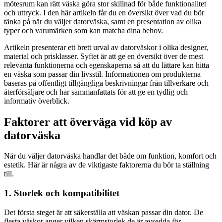
mötesrum kan rätt väska göra stor skillnad för både funktionalitet
och uttryck. I den här artikeln får du en översikt över vad du bör
tänka på när du väljer datorväska, samt en presentation av olika
typer och varumärken som kan matcha dina behov.
Artikeln presenterar ett brett urval av datorväskor i olika designer,
material och prisklasser. Syftet är att ge en översikt över de mest
relevanta funktionerna och egenskaperna så att du lättare kan hitta
en väska som passar din livsstil. Informationen om produkterna
baseras på offentligt tillgängliga beskrivningar från tillverkare och
återförsäljare och har sammanfattats för att ge en tydlig och
informativ överblick.
Faktorer att överväga vid köp av
datorväska
När du väljer datorväska handlar det både om funktion, komfort och
estetik. Här är några av de viktigaste faktorerna du bör ta ställning
till.
1. Storlek och kompatibilitet
Det första steget är att säkerställa att väskan passar din dator. De
flesta väskor anger vilken skärmstorlek de är avsedda för –