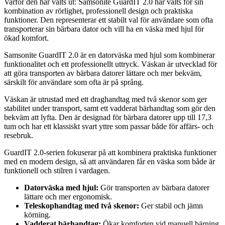
Varför den har valts ut: Samsonite GuardIT 2.0 har valts för sin
kombination av rörlighet, professionell design och praktiska
funktioner. Den representerar ett stabilt val för användare som ofta
transporterar sin bärbara dator och vill ha en väska med hjul för
ökad komfort.
Samsonite GuardIT 2.0 är en datorväska med hjul som kombinerar
funktionalitet och ett professionellt uttryck. Väskan är utvecklad för
att göra transporten av bärbara datorer lättare och mer bekväm,
särskilt för användare som ofta är på språng.
Väskan är utrustad med ett draghandtag med två skenor som ger
stabilitet under transport, samt ett vadderat bärhandtag som gör den
bekväm att lyfta. Den är designad för bärbara datorer upp till 17,3
tum och har ett klassiskt svart yttre som passar både för affärs- och
resebruk.
GuardIT 2.0-serien fokuserar på att kombinera praktiska funktioner
med en modern design, så att användaren får en väska som både är
funktionell och stilren i vardagen.
Datorväska med hjul:
Gör transporten av bärbara datorer
lättare och mer ergonomisk.
Teleskophandtag med två skenor:
Ger stabil och jämn
körning.
Vadderat bärhandtag:
Ökar komforten vid manuell bärning.