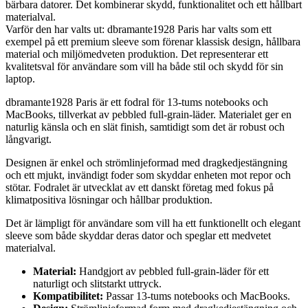
bärbara datorer. Det kombinerar skydd, funktionalitet och ett hållbart
materialval.
Varför den har valts ut: dbramante1928 Paris har valts som ett
exempel på ett premium sleeve som förenar klassisk design, hållbara
material och miljömedveten produktion. Det representerar ett
kvalitetsval för användare som vill ha både stil och skydd för sin
laptop.
dbramante1928 Paris är ett fodral för 13-tums notebooks och
MacBooks, tillverkat av pebbled full-grain-läder. Materialet ger en
naturlig känsla och en slät finish, samtidigt som det är robust och
långvarigt.
Designen är enkel och strömlinjeformad med dragkedjestängning
och ett mjukt, invändigt foder som skyddar enheten mot repor och
stötar. Fodralet är utvecklat av ett danskt företag med fokus på
klimatpositiva lösningar och hållbar produktion.
Det är lämpligt för användare som vill ha ett funktionellt och elegant
sleeve som både skyddar deras dator och speglar ett medvetet
materialval.
Material:
Handgjort av pebbled full-grain-läder för ett
naturligt och slitstarkt uttryck.
Kompatibilitet:
Passar 13-tums notebooks och MacBooks.