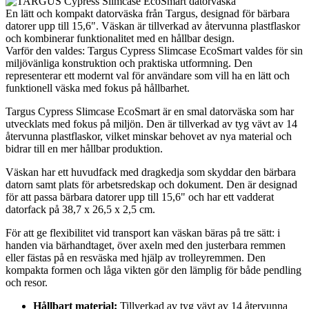
En lätt och kompakt datorväska från Targus, designad för bärbara
datorer upp till 15,6". Väskan är tillverkad av återvunna plastflaskor
och kombinerar funktionalitet med en hållbar design.
Varför den valdes: Targus Cypress Slimcase EcoSmart valdes för sin
miljövänliga konstruktion och praktiska utformning. Den
representerar ett modernt val för användare som vill ha en lätt och
funktionell väska med fokus på hållbarhet.
Targus Cypress Slimcase EcoSmart är en smal datorväska som har
utvecklats med fokus på miljön. Den är tillverkad av tyg vävt av 14
återvunna plastflaskor, vilket minskar behovet av nya material och
bidrar till en mer hållbar produktion.
Väskan har ett huvudfack med dragkedja som skyddar den bärbara
datorn samt plats för arbetsredskap och dokument. Den är designad
för att passa bärbara datorer upp till 15,6" och har ett vadderat
datorfack på 38,7 x 26,5 x 2,5 cm.
För att ge flexibilitet vid transport kan väskan bäras på tre sätt: i
handen via bärhandtaget, över axeln med den justerbara remmen
eller fästas på en resväska med hjälp av trolleyremmen. Den
kompakta formen och låga vikten gör den lämplig för både pendling
och resor.
Hållbart material:
Tillverkad av tyg vävt av 14 återvunna