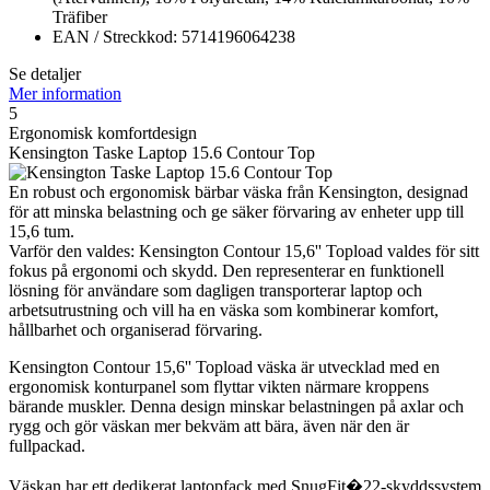
Träfiber
EAN / Streckkod: 5714196064238
Se detaljer
Mer information
5
Ergonomisk komfortdesign
Kensington Taske Laptop 15.6 Contour Top
En robust och ergonomisk bärbar väska från Kensington, designad
för att minska belastning och ge säker förvaring av enheter upp till
15,6 tum.
Varför den valdes: Kensington Contour 15,6'' Topload valdes för sitt
fokus på ergonomi och skydd. Den representerar en funktionell
lösning för användare som dagligen transporterar laptop och
arbetsutrustning och vill ha en väska som kombinerar komfort,
hållbarhet och organiserad förvaring.
Kensington Contour 15,6'' Topload väska är utvecklad med en
ergonomisk konturpanel som flyttar vikten närmare kroppens
bärande muskler. Denna design minskar belastningen på axlar och
rygg och gör väskan mer bekväm att bära, även när den är
fullpackad.
Väskan har ett dedikerat laptopfack med SnugFit�22-skyddssystem