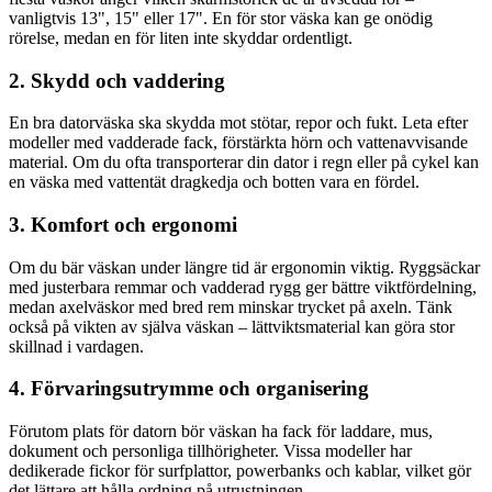
vanligtvis 13", 15" eller 17". En för stor väska kan ge onödig
rörelse, medan en för liten inte skyddar ordentligt.
2. Skydd och vaddering
En bra datorväska ska skydda mot stötar, repor och fukt. Leta efter
modeller med vadderade fack, förstärkta hörn och vattenavvisande
material. Om du ofta transporterar din dator i regn eller på cykel kan
en väska med vattentät dragkedja och botten vara en fördel.
3. Komfort och ergonomi
Om du bär väskan under längre tid är ergonomin viktig. Ryggsäckar
med justerbara remmar och vadderad rygg ger bättre viktfördelning,
medan axelväskor med bred rem minskar trycket på axeln. Tänk
också på vikten av själva väskan – lättviktsmaterial kan göra stor
skillnad i vardagen.
4. Förvaringsutrymme och organisering
Förutom plats för datorn bör väskan ha fack för laddare, mus,
dokument och personliga tillhörigheter. Vissa modeller har
dedikerade fickor för surfplattor, powerbanks och kablar, vilket gör
det lättare att hålla ordning på utrustningen.