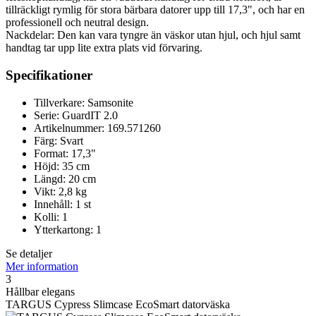
tillräckligt rymlig för stora bärbara datorer upp till 17,3", och har en
professionell och neutral design.
Nackdelar: Den kan vara tyngre än väskor utan hjul, och hjul samt
handtag tar upp lite extra plats vid förvaring.
Specifikationer
Tillverkare: Samsonite
Serie: GuardIT 2.0
Artikelnummer: 169.571260
Färg: Svart
Format: 17,3"
Höjd: 35 cm
Längd: 20 cm
Vikt: 2,8 kg
Innehåll: 1 st
Kolli: 1
Ytterkartong: 1
Se detaljer
Mer information
3
Hållbar elegans
TARGUS Cypress Slimcase EcoSmart datorväska