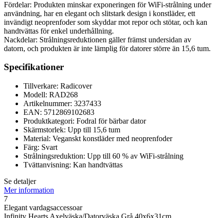
Fördelar: Produkten minskar exponeringen för WiFi-strålning under
användning, har en elegant och slitstark design i konstläder, ett
invändigt neoprenfoder som skyddar mot repor och stötar, och kan
handtvättas för enkel underhållning.
Nackdelar: Strålningsreduktionen gäller främst undersidan av
datorn, och produkten är inte lämplig för datorer större än 15,6 tum.
Specifikationer
Tillverkare: Radicover
Modell: RAD268
Artikelnummer: 3237433
EAN: 5712869102683
Produktkategori: Fodral för bärbar dator
Skärmstorlek: Upp till 15,6 tum
Material: Veganskt konstläder med neoprenfoder
Färg: Svart
Strålningsreduktion: Upp till 60 % av WiFi-strålning
Tvättanvisning: Kan handtvättas
Se detaljer
Mer information
7
Elegant vardagsaccessoar
Infinity Hearts Axelväska/Datorväska Grå 40x6x31cm