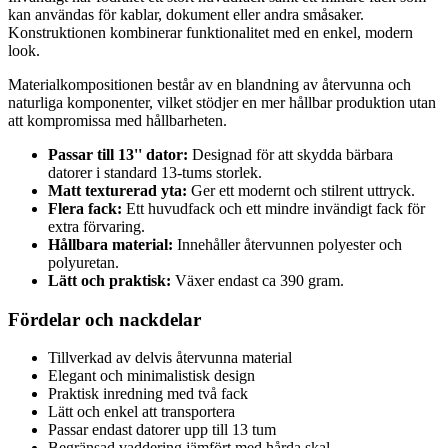
kan användas för kablar, dokument eller andra småsaker.
Konstruktionen kombinerar funktionalitet med en enkel, modern
look.
Materialkompositionen består av en blandning av återvunna och
naturliga komponenter, vilket stödjer en mer hållbar produktion utan
att kompromissa med hållbarheten.
Passar till 13'' dator:
Designad för att skydda bärbara
datorer i standard 13-tums storlek.
Matt texturerad yta:
Ger ett modernt och stilrent uttryck.
Flera fack:
Ett huvudfack och ett mindre invändigt fack för
extra förvaring.
Hållbara material:
Innehåller återvunnen polyester och
polyuretan.
Lätt och praktisk:
Växer endast ca 390 gram.
Fördelar och nackdelar
Tillverkad av delvis återvunna material
Elegant och minimalistisk design
Praktisk inredning med två fack
Lätt och enkel att transportera
Passar endast datorer upp till 13 tum
Begränsad vaddering jämfört med hårda skal