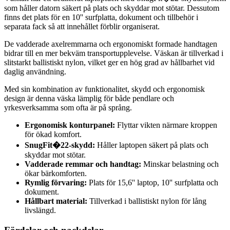
som håller datorn säkert på plats och skyddar mot stötar. Dessutom
finns det plats för en 10'' surfplatta, dokument och tillbehör i
separata fack så att innehållet förblir organiserat.
De vadderade axelremmarna och ergonomiskt formade handtagen
bidrar till en mer bekväm transportupplevelse. Väskan är tillverkad i
slitstarkt ballistiskt nylon, vilket ger en hög grad av hållbarhet vid
daglig användning.
Med sin kombination av funktionalitet, skydd och ergonomisk
design är denna väska lämplig för både pendlare och
yrkesverksamma som ofta är på språng.
Ergonomisk konturpanel:
Flyttar vikten närmare kroppen
för ökad komfort.
SnugFit�22-skydd:
Håller laptopen säkert på plats och
skyddar mot stötar.
Vadderade remmar och handtag:
Minskar belastning och
ökar bärkomforten.
Rymlig förvaring:
Plats för 15,6'' laptop, 10'' surfplatta och
dokument.
Hållbart material:
Tillverkad i ballistiskt nylon för lång
livslängd.