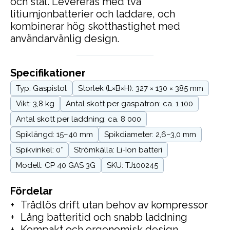
och stål. Levereras med två
litiumjonbatterier och laddare, och
kombinerar hög skotthastighet med
användarvänlig design.
Specifikationer
Typ: Gaspistol
Storlek (L×B×H): 327 × 130 × 385 mm
Vikt: 3,8 kg
Antal skott per gaspatron: ca. 1 100
Antal skott per laddning: ca. 8 000
Spiklängd: 15–40 mm
Spikdiameter: 2,6–3,0 mm
Spikvinkel: 0°
Strömkälla: Li-Ion batteri
Modell: CP 40 GAS 3G
SKU: TJ100245
Fördelar
Trådlös drift utan behov av kompressor
Lång batteritid och snabb laddning
Kompakt och ergonomisk design