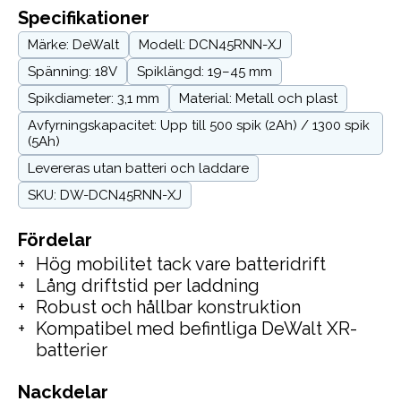
Specifikationer
Märke: DeWalt
Modell: DCN45RNN-XJ
Spänning: 18V
Spiklängd: 19–45 mm
Spikdiameter: 3,1 mm
Material: Metall och plast
Avfyrningskapacitet: Upp till 500 spik (2Ah) / 1300 spik
(5Ah)
Levereras utan batteri och laddare
SKU: DW-DCN45RNN-XJ
Fördelar
Hög mobilitet tack vare batteridrift
Lång driftstid per laddning
Robust och hållbar konstruktion
Kompatibel med befintliga DeWalt XR-
batterier
Nackdelar