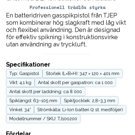
Professionell trådlös styrka
En batteridriven gasspikpistol från TJEP
som kombinerar hög slagkraft med låg vikt
och flexibel användning. Den är designad
för effektiv spikning i konstruktionsvirke
utan användning av tryckluft.
Specifikationer
Typ: Gaspistol
Storlek (L×B×H): 347 × 120 × 401 mm
Vikt: 4,1 kg
Antal skott per gaspatron: ca 1 000
Antal skott per laddning: ca 8 000
Spiklängd: 63–105 mm
Spiktjocklek: 2,8–3,3 mm
Vinkel: 34°
Strömkälla: Li-Ion batteri (2 st. medföljer)
Modellnummer / SKU: TJ100200
Fördelar